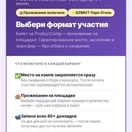
— через поддержку устойчивости формата
ИЮНЯ)
Во всех форматах участия мы бережно
Проживание включено
AZIMUT Парк Отель
🏨
⚡
сохраняем релевантность аудитории
Выбери формат участия
В последние годы партнёрская
Билет на ProductCamp + проживание на
поддержка стала менее предсказуемой —
площадке. Гарантированное место, заселение и
и с этого года мы добавили финансовый
трансфер — без отбора и ожидания.
формат участия как ещё один способ
коммитмента в ProductCamp.
В платный
формат уже включено заселение на
ЧТО ВКЛЮЧЕНО В КАЖДЫЙ ВАРИАНТ
площадке
, чтобы участник мог сразу
Место на кэмпе закрепляется сразу
✅
планировать полный загородный формат.
Без ожидания отбора и конкурса. После оплаты
участие подтверждается автоматически.
Теперь есть два равноправных способа
быть с нами офлайн:
Проживание на площадке
🏨
Выбери подходящий вариант номера и количество
— внести личный вклад через доклад,
ночей — всё уже собрано в пакет.
организацию или отбор
Записи всех 40+ докладов
📹
— поддержать Кэмп финансово,
За два дня всё не посмотреть — после кэмпа
зафиксировать участие и заселение
получишь доступ ко всем записям.