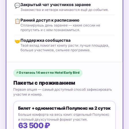
Оба формата — про вклад в общее дело и
Закрытый чат участников заранее
💬
развитие ProductCamp
Знакомства и нетворк начинаются ещё до события.
Ранний доступ к расписанию
📋
Спланируешь день заранее — какие сессии не
пропустить и с кем познакомиться.
Поддержка сообщества
🤝
Твой вклад помогает кэмпу расти: лучше площадка,
больше участников, сильнее программа.
⚡ Осталось 14 мест по Hotel Early Bird
Пакеты с проживанием
Первая опция — самый доступный способ зафиксировать
участие и номер.
Билет + одноместный Полулюкс на 2 суток
Больше комфорта на весь кэмп: отдельный Полулюкс
и полный двухсуточный формат участия.
63 500 ₽