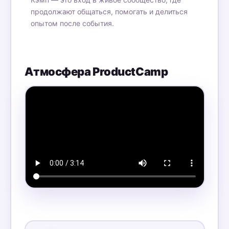
продолжают общаться, помогать и делиться
опытом после события.
Атмосфера ProductCamp