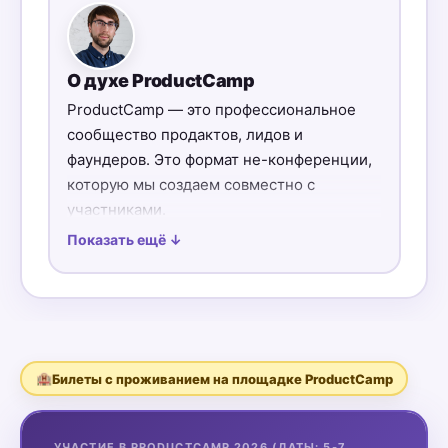
О духе ProductCamp
ProductCamp — это профессиональное
сообщество продактов, лидов и
фаундеров. Это формат не-конференции,
которую мы создаем совместно с
участниками.
Показать ещё ↓
Важная ценность ProductCamp —
коммитмент каждого из участников. Он
может проявляться по-разному:
— через доклады и идеи
— через помощь в организации и развитии
комьюнити
🏨
Билеты с проживанием на площадке ProductCamp
— через участие в обсуждениях и обмен
опытом
УЧАСТИЕ В PRODUCTCAMP 2026 (ДАТЫ: 5-7