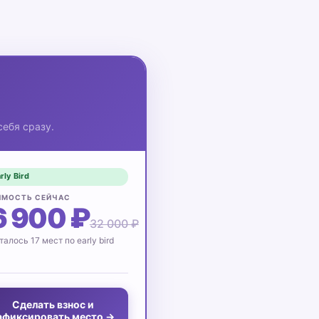
ебя сразу.
rly Bird
ИМОСТЬ СЕЙЧАС
6 900 ₽
32 000 ₽
талось 17 мест по early bird
Сделать взнос и
афиксировать место →