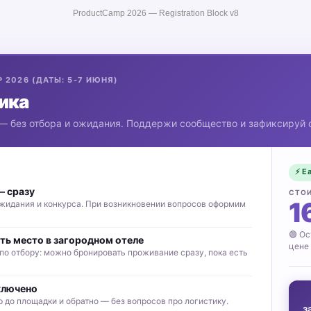
ProductCamp 2026 — Registration Block v8
 2026 (ДАТЫ: 5-7 ИЮНЯ)
ика
— без отбора и ожидания. Поддержи сообщество и зафиксируй с
⚡ Ea
— сразу
СТО
1
ожидания и конкурса. При возникновении вопросов оформим
🟢 Ос
ть место в загородном отеле
цене
по отбору: можно бронировать проживание сразу, пока есть
ключено
до площадки и обратно — без вопросов про логистику.
з