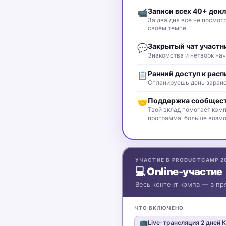
Записи всех 40+ док
📹
За два дня все не посмот
своём темпе.
Закрытый чат участн
💬
Знакомства и нетворк на
Ранний доступ к рас
📋
Спланируешь день заранее
Поддержка сообщес
🤝
Твой вклад помогает кэмп
программа, больше возмо
УЧАСТИЕ В PRODUCTCAMP 20
💻 Online-участие
Весь контент кэмпа — в пр
ЧТО ВКЛЮЧЕНО
📺
Live-трансляция 2 дней 