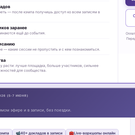
ладов
реть — после кэмпа получишь доступ ко всем записям в
О
иков заранее
чинаются ещё до события.
Оплат
Пере
писанию
 — какие сессии не пропустить и с кем познакомиться.
тва
у расти: лучше площадка, больше участников, сильнее
жностей для сообщества.
26 (5-7 ИЮНЯ)
ямом эфире и в записи, без поездки.
📹
🧰
Кэмпа
40+ докладов в записи
Live-воркшопы онлайн